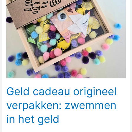
het
geld
Geld cadeau origineel
verpakken: zwemmen
in het geld