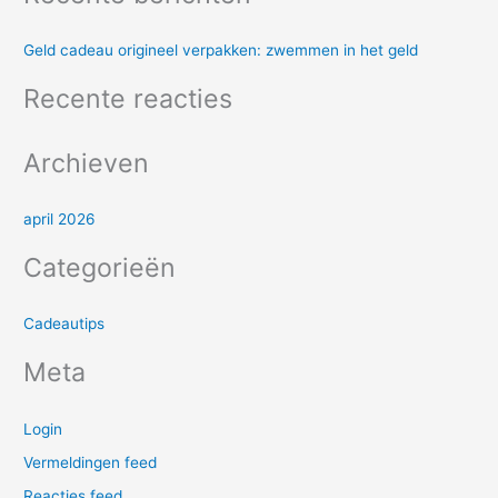
k
Geld cadeau origineel verpakken: zwemmen in het geld
n
a
Recente reacties
a
r
Archieven
:
april 2026
Categorieën
Cadeautips
Meta
Login
Vermeldingen feed
Reacties feed