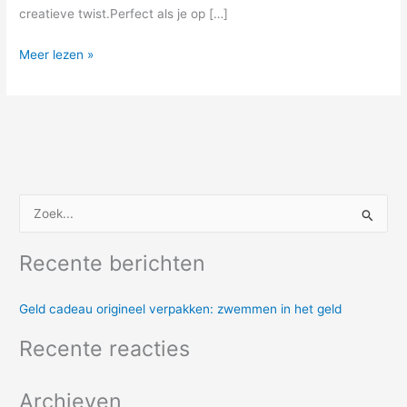
creatieve twist.Perfect als je op […]
Meer lezen »
Z
o
Recente berichten
e
k
Geld cadeau origineel verpakken: zwemmen in het geld
n
a
Recente reacties
a
r
Archieven